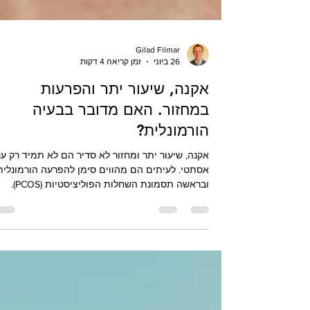
Gilad Filmar
26 ביוני
זמן קריאה 4 דקות
אקנה, שיעור יתר והפרעות
במחזור. האם מדובר בבעיה
הורמונלית?
אקנה, שיעור יתר ומחזור לא סדיר הם לא תמיד רק עני
אסתטי. לעיתים הם מהווים סימן להפרעה הורמונלית
ובראשה תסמונת השחלות הפוליציסטיות (PCOS).
במאמר תגלי מהם הגורמים האפשריים, אילו בדיקות
מומלץ לבצע, כיצד מתבצע הבירור, ומהם הטיפולים
העדכניים - משינויים באורח החיים ועד לטיפולים
תרופתיים. ד"ר גלעד פילמר מסביר כיצד אבחון מוקד
וטיפול נכון יכולים לשפר את הבריאות, הפוריות ואיכו
החיים.