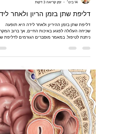
Gilad Filmar
14 בינו׳
זמן קריאה 3 דקות
דליפת שתן בזמן הריון ולאחר ליד
דליפת שתן בזמן ההיריון ולאחר לידה היא תופעה
שכיחה העלולה לפגוע באיכות החיים, אך ברוב המקר
ניתנת לטיפול. במאמר מוסברים הגורמים לדליפת ש
בתקופות אלו, הסוגים השונים , בדגש על דליפת שתן
במאמץ ושלפוחית רגיזה , וכן מצבים נדירים יותר כמו
פיסטולה לאחר ניתוח קיסרי. המאמר מדגיש את
חשיבות האבחון, הטיפול השמרני ובעיקר פיזיותרפיה
של רצפת האגן, ומסביר מתי יש מקום לשקול טיפול
ניתוחי.