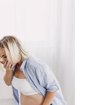
נשים פונות לייעוץ מסיבות שונות – אי-נוחות פיזית,
שינוי לאחר לידות, אסימטריה במבנה השפתיים או
תחושת רפיון של הנרתיק. כיום קיימות טכניקות
ניתוחיות מתקדמות ובטוחות יחסית, כגון הקטנת
שפתיים פנימיות, עיצוב השפתיים החיצוניות, הצרת
נרתיק ותיקון צלקות לאחר לידה. במקרים מסוימים
מבוצע גם שחזור קרום הבתולין מסיבות תרבותיות או
אישיות.