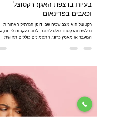
Gilad Filmar
23 בדצמ׳ 2025
זמן קריאה 2 דקות
בעיות ברצפת האגן: רקטוצל
וכאבים בפרינאום
רקטוצל הוא מצב שכיח שבו דופן הנרתיק האחורית
נחלשת והרקטום בולט לתוכה, לרוב בעקבות לידות, גי
המעבר או מאמץ כרוני. התסמינים כוללים תחושת
בליטה, קושי בהתרוקנות וכאבים ביחסי מין. במאמר
נסקרים הגורמים, השכיחות והביטוי הקליני, לצד
אפשרויות טיפול שמרניות וניתוחיות. בנוסף נידון נוש
כאבים בפרינאום לאחר לידה ואפיזיוטומיה, כולל דרכי
אבחון וטיפול.