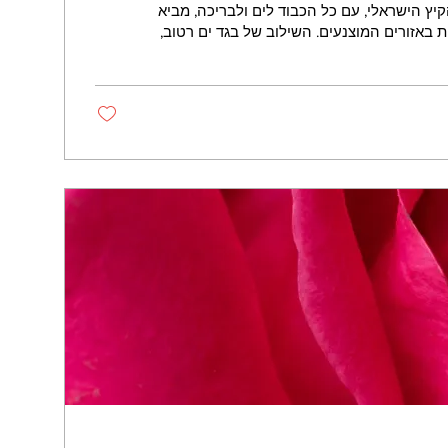
הקיץ הישראלי, עם כל הכבוד לים ולבריכה, מביא
ת באזורים המוצנעים. השילוב של בגד ים רטוב,
 מתכון לסטורי מושלם, אבל הוא גם הזמנה פתוחה
לפטריות טורדניות, שפשפות, "אקנה" במפשעות ואפילו דלקות בשתן. אז איך
נגווין מבוהל? במאמר החדש בבלוג שלי ריכזתי
ם (והפשוטים!) לשמירה על בריאות הנרתיק