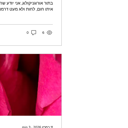
בתור אורוגניקולוג, אני יודע ש
איתו חום, לחות ולא מעט דרמו
זיעה ובגדים צמודים הוא אולי
נהנים מהקיץ בלי ללכת כמו פי
6
0
עבורכן את כל הטיפים הרפואיי
בעונה החמה
11 במרץ 2026
∙
3
min