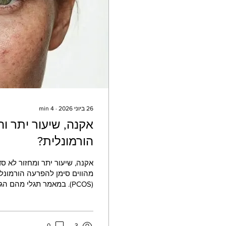
26 ביוני 2026
∙
4
min
אקנה, שיעור יתר ו
הורמונלית?
אקנה, שיעור יתר ומחזור לא סד
מהווים סימן להפרעה הורמונל
(PCOS). במאמר תגלי מהם 
כיצד מתבצע הבירור, ומהם הטי
לטיפולים תרופתיים. ד"ר גלעד 
יכולים לשפר את הבריאות, הפור
0
3