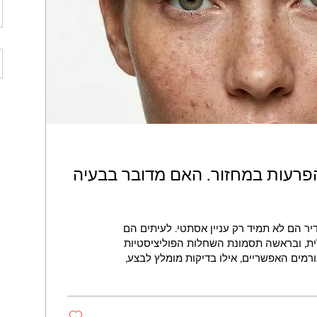
הפרעות במחזור. האם מדובר בבעיה
יר הם לא תמיד רק עניין אסתטי. לעיתים הם
ית, ובראשה תסמונת השחלות הפוליציסטיות
הגורמים האפשריים, אילו בדיקות מומלץ לבצע,
פולים העדכניים - משינויים באורח החיים ועד
פילמר מסביר כיצד אבחון מוקדם וטיפול נכון
יות ואיכות החיים.