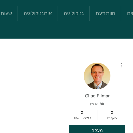
ים
חוות דעת
גניקולוגיה
אורוגניקולוגיה
שעות 
More actions
Gilad Filmar
אדמין
0
0
עוקבים
במעקב אחר
מעקב