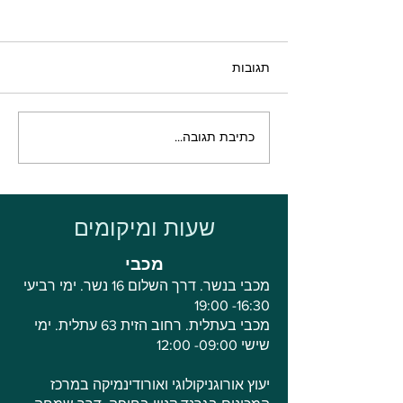
תגובות
וסמטיים של הפות
קיץ, ים, בריכה... ומה קורה
כתיבת תגובה...
שם למטה? איך לשמור על
בריאות הנרתיק בקיץ. מדריך
הישרדות חגיגי לעונה
החמה.
שעות ומיקומים
מכבי
מכבי בנשר. דרך השלום 16 נשר. ימי רביעי
16:30- 19:00
מכבי בעתלית. רחוב הזית 63 עתלית. ימי
שישי 09:00- 12:00
יעוץ אורוגניקולוגי ואורודינמיקה במרכז